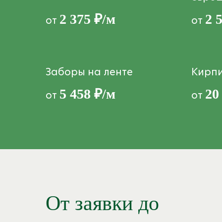
2 375 ₽/м
2 
от
от
Заборы на ленте
Кирп
5 458 ₽/м
20
от
от
От заявки до