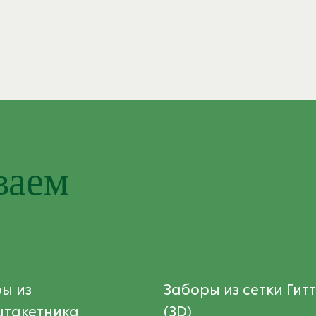
ваем
ы из
Заборы из сетки Гит
штакетника
(3D)